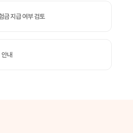
보험금 지급 여부 검토
 안내
 보험사마다 보장 내용과 보험료가 천차만별이므로 꼼꼼한 비교가 선행되어