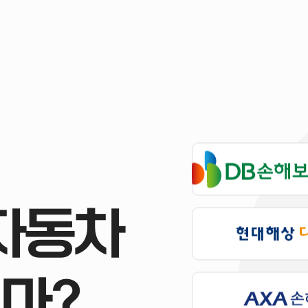
 자동차
마?