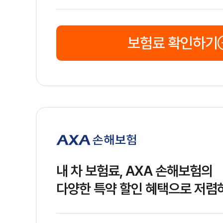
녀
할
인
현
표
마
128
온
대
준
일
만
라
보험료 확인하기
해
리
원
인
상
지,
상
안
담
전
운
전
한
표
블
127
전
화
준
랙
만
화
손
박
원
상
보
스,
담
대
중
교
통
할
인
내 차 보험료, AXA 손해보험의
롯
표
마
132
온
데
준
일
만
라
손
리
원
인
다양한 특약 할인 혜택으로 저렴
해
지,
상
보
안
담
험
전
운